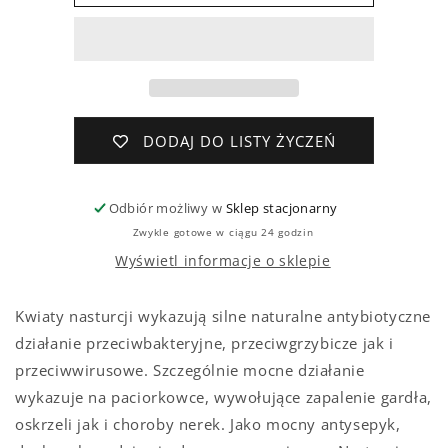
NA
NA
MIODZIE
MIODZIE
DODAJ DO LISTY ŻYCZEŃ
Odbiór możliwy w
Sklep stacjonarny
Zwykle gotowe w ciągu 24 godzin
Wyświetl informacje o sklepie
Kwiaty nasturcji wykazują silne naturalne antybiotyczne
działanie przeciwbakteryjne, przeciwgrzybicze jak i
przeciwwirusowe. Szczególnie mocne działanie
wykazuje na paciorkowce, wywołujące zapalenie gardła,
oskrzeli jak i choroby nerek. Jako mocny antysepyk,