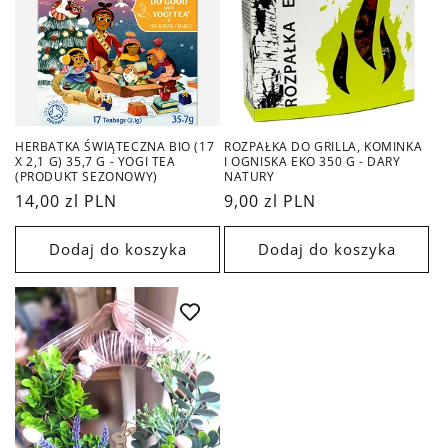
a
:
HERBATKA ŚWIĄTECZNA BIO (17
ROZPAŁKA DO GRILLA, KOMINKA
X 2,1 G) 35,7 G - YOGI TEA
I OGNISKA EKO 350 G - DARY
(PRODUKT SEZONOWY)
NATURY
Cena
14,00 zl PLN
Cena
9,00 zl PLN
regularna
regularna
Dodaj do koszyka
Dodaj do koszyka