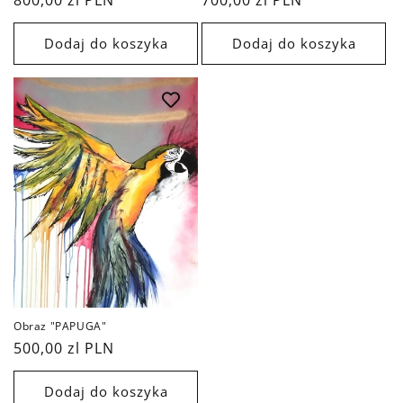
Dodaj do koszyka
Dodaj do koszyka
Notifier
Web Push, Email, SMS
Obraz "PAPUGA"
Cena
500,00 zl PLN
regularna
Dodaj do koszyka