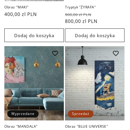
Obraz "MAKI"
Tryptyk "ŻYRAFA"
Cena
400,00 zl PLN
Cena
Cena
900,00 zl PLN
regularna
regularna
800,00 zl PLN
sprzedaży
Dodaj do koszyka
Dodaj do koszyka
Wyprzedane
Sprzedaż
Obraz "MANDALA"
Obraz "BLUE UNIVERSE"