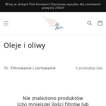
Przejdź
Witaj w sklepie Pod Aniołami! Darmowa wysyłka dla zamówień
do
powyżej 250zł!
treści
Koszyk
K
Oleje i oliwy
o
l
Filtrowanie i sortowanie
0 produkty(-ów)
e
k
c
Nie znaleziono produktów
j
Użyj mniejszej ilości filtrów lub