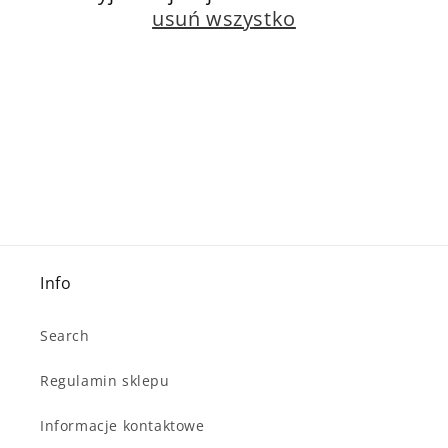
a
usuń wszystko
:
Info
Search
Regulamin sklepu
Informacje kontaktowe