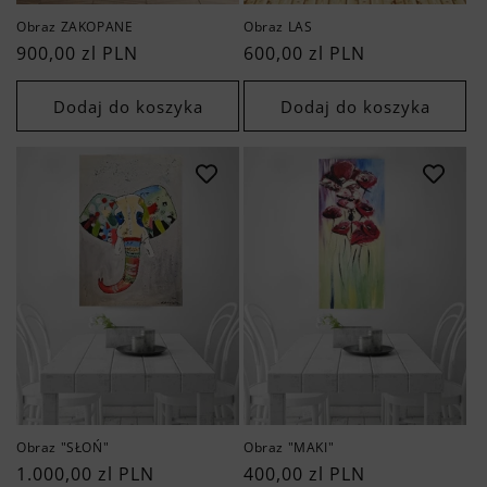
Obraz ZAKOPANE
Obraz LAS
Cena
900,00 zl PLN
Cena
600,00 zl PLN
regularna
regularna
Dodaj do koszyka
Dodaj do koszyka
Obraz "SŁOŃ"
Obraz "MAKI"
Cena
1.000,00 zl PLN
Cena
400,00 zl PLN