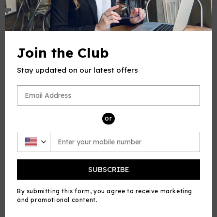
Join the Club
Stay updated on our latest offers
or
Sprzedaż
Rzeźba "Anioł z sercem"
Tryptyk "ŻYRAFA"
Cena
70,00 zl PLN
Cena
Cena
900,00 zl PLN
regularna
regularna
800,00 zl PLN
sprzedaży
SUBSCRIBE
Dodaj do koszyka
Dodaj do koszyka
By submitting this form, you agree to receive marketing
and promotional content.