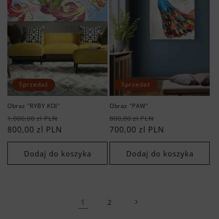
Sprzedaż
Sprzedaż
Obraz "RYBY KOI"
Obraz "PAW"
Cena
Cena
Cena
Cena
1.000,00 zl PLN
800,00 zl PLN
regularna
800,00 zl PLN
sprzedaży
regularna
700,00 zl PLN
sprzedaży
Dodaj do koszyka
Dodaj do koszyka
1
2