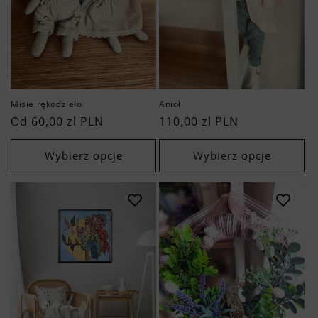
a
:
Misie rękodzieło
Anioł
Cena
Od 60,00 zl PLN
Cena
110,00 zl PLN
regularna
regularna
Wybierz opcje
Wybierz opcje